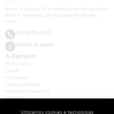
Somos a Decision FGV, referência em formar líderes
éticos e inovadores, prontos para transformar o
futuro.
(51) 3230-4400
Precisa de ajuda?
A Decision
Institucional
Cursos
In.company
Locação de Salas
Perguntas Frequentes
Unidades
Blog
Cursos
Utilizamos cookies e tecnologias