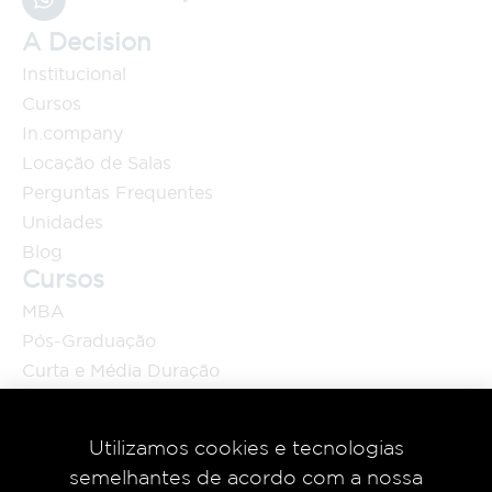
A Decision
Institucional
Cursos
In.company
Locação de Salas
Perguntas Frequentes
Unidades
Blog
Cursos
MBA
Pós-Graduação
Curta e Média Duração
Programa Internacional
Educação Executiva
Utilizamos cookies e tecnologias
semelhantes de acordo com a nossa