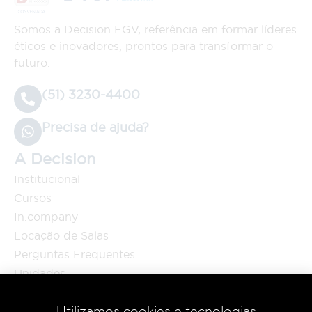
Somos a Decision FGV, referência em formar líderes
éticos e inovadores, prontos para transformar o
futuro.
(51) 3230-4400
Precisa de ajuda?
A Decision
Institucional
Cursos
In.company
Locação de Salas
Perguntas Frequentes
Unidades
Blog
Cursos
Utilizamos cookies e tecnologias