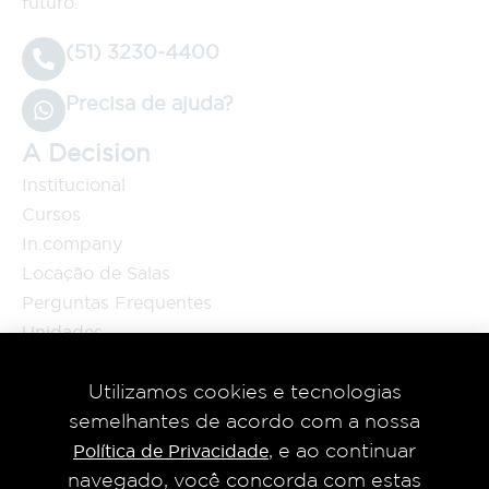
futuro.
(51) 3230-4400
Precisa de ajuda?
A Decision
Institucional
Cursos
In.company
Locação de Salas
Perguntas Frequentes
Unidades
Blog
Cursos
Utilizamos cookies e tecnologias
semelhantes de acordo com a nossa
MBA
, e ao continuar
Pós-Graduação
Política de Privacidade
navegado, você concorda com estas
Curta e Média Duração